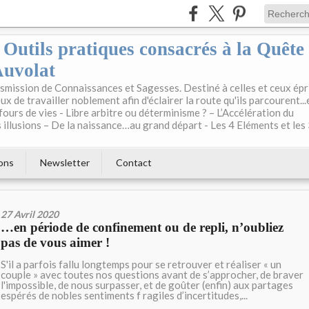
: Outils pratiques consacrés à la Quête
Auvolat
mission de Connaissances et Sagesses. Destiné à celles et ceux épr
ux de travailler noblement afin d'éclairer la route qu'ils parcourent...
fours de vies - Libre arbitre ou déterminisme ? – L’Accélération du
illusions – De la naissance…au grand départ - Les 4 Eléments et les
ons
Newsletter
Contact
27 Avril 2020
…en période de confinement ou de repli, n’oubliez
pas de vous aimer !
S'il a parfois fallu longtemps pour se retrouver et réaliser « un
couple » avec toutes nos questions avant de s’approcher, de braver
l'impossible, de nous surpasser, et de goûter (enfin) aux partages
espérés de nobles sentiments f ragiles d’incertitudes,...