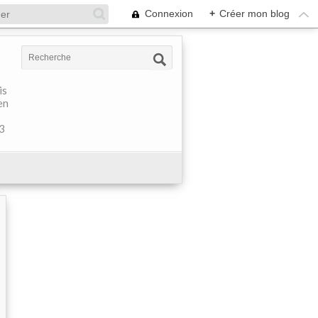
Connexion
+
Créer mon blog
is
en
 3