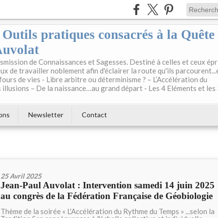
: Outils pratiques consacrés à la Quête
Auvolat
mission de Connaissances et Sagesses. Destiné à celles et ceux épr
ux de travailler noblement afin d'éclairer la route qu'ils parcourent...
fours de vies - Libre arbitre ou déterminisme ? – L’Accélération du
illusions – De la naissance…au grand départ - Les 4 Eléments et les
ons
Newsletter
Contact
25 Avril 2025
Jean-Paul Auvolat : Intervention samedi 14 juin 2025
au congrès de la Fédération Française de Géobiologie
Thème de la soirée « L'Accélération du Rythme du Temps » ...selon la