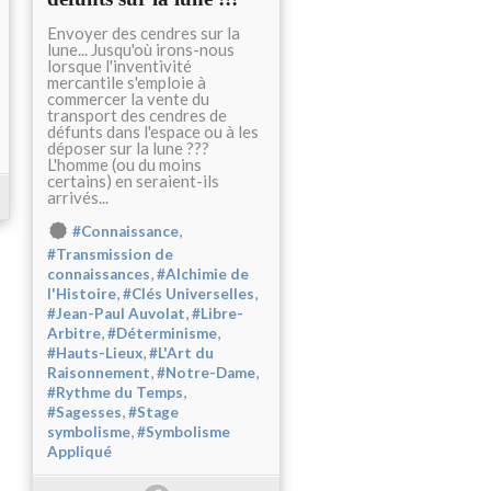
Envoyer des cendres sur la
lune... Jusqu'où irons-nous
lorsque l'inventivité
mercantile s'emploie à
commercer la vente du
transport des cendres de
défunts dans l'espace ou à les
déposer sur la lune ???
L'homme (ou du moins
certains) en seraient-ils
arrivés...
,
#Connaissance
#Transmission de
,
connaissances
#Alchimie de
,
,
l'Histoire
#Clés Universelles
,
#Jean-Paul Auvolat
#Libre-
,
,
Arbitre
#Déterminisme
,
#Hauts-Lieux
#L'Art du
,
,
Raisonnement
#Notre-Dame
,
#Rythme du Temps
,
#Sagesses
#Stage
,
symbolisme
#Symbolisme
Appliqué