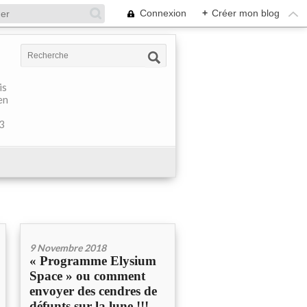
Connexion
+
Créer mon blog
is
en
 3
9 Novembre 2018
« Programme Elysium
Space » ou comment
envoyer des cendres de
défunts sur la lune !!!