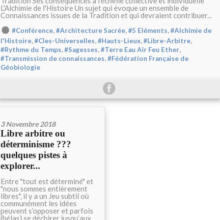
Tradition Ses conséquences à l'échelle collective et individuelle
L'Alchimie de l'Histoire Un sujet qui évoque un ensemble de
Connaissances issues de la Tradition et qui devraient contribuer...
,
,
,
#Conférence
#Architecture Sacrée
#5 Eléments
#Alchimie de
,
,
,
,
l'Histoire
#Cles-Universelles
#Hauts-Lieux
#Libre-Arbitre
,
,
,
#Rythme du Temps
#Sagesses
#Terre Eau Air Feu Ether
,
#Transmission de connaissances
#Fédération Française de
Géobiologie
3 Novembre 2018
Libre arbitre ou
déterminisme ???
quelques pistes à
explorer...
Entre "tout est déterminé" et
"nous sommes entièrement
libres", il y a un Jeu subtil où
communément les idées
peuvent s’opposer et parfois
(hélas) se déchirer jusqu’aux