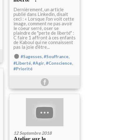
Dernièrement, un article
publié dans Linkedin, disait
ceci : « Lorsque l'on voit cette
image, comment ne pas avoir
le coeur serré, oser se
plaindre de "perte de liberté" :
C faire 1 affront à ces enfants
de Kaboul qui ne connaissent
pas la joie d'être...
,
,
#Sagesses
#Souffrance
,
,
,
#Liberté
#Agir
#Conscience
#Priorité
12 Septembre 2018
Atelier sur le