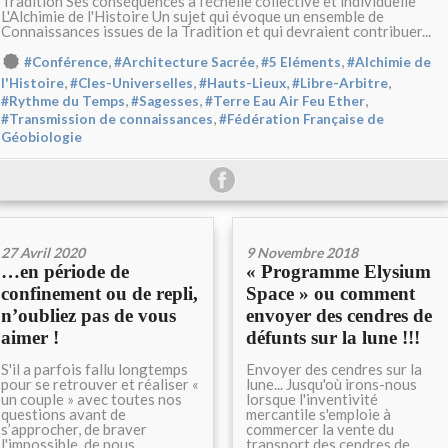
Tradition Ses conséquences à l'échelle collective et individuelle
L'Alchimie de l'Histoire Un sujet qui évoque un ensemble de
Connaissances issues de la Tradition et qui devraient contribuer...
,
,
,
#Conférence
#Architecture Sacrée
#5 Eléments
#Alchimie de
,
,
,
,
l'Histoire
#Cles-Universelles
#Hauts-Lieux
#Libre-Arbitre
,
,
,
#Rythme du Temps
#Sagesses
#Terre Eau Air Feu Ether
,
#Transmission de connaissances
#Fédération Française de
Géobiologie
27 Avril 2020
9 Novembre 2018
…en période de
« Programme Elysium
confinement ou de repli,
Space » ou comment
n’oubliez pas de vous
envoyer des cendres de
aimer !
défunts sur la lune !!!
S'il a parfois fallu longtemps
Envoyer des cendres sur la
pour se retrouver et réaliser «
lune... Jusqu'où irons-nous
un couple » avec toutes nos
lorsque l'inventivité
questions avant de
mercantile s'emploie à
s’approcher, de braver
commercer la vente du
l'impossible, de nous
transport des cendres de