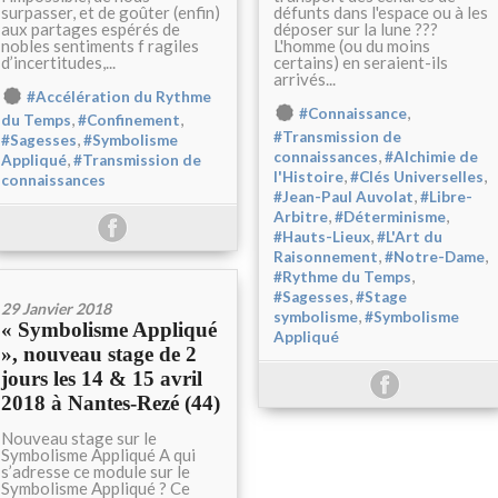
surpasser, et de goûter (enfin)
défunts dans l'espace ou à les
aux partages espérés de
déposer sur la lune ???
nobles sentiments f ragiles
L'homme (ou du moins
d’incertitudes,...
certains) en seraient-ils
arrivés...
#Accélération du Rythme
,
#Connaissance
,
,
du Temps
#Confinement
#Transmission de
,
#Sagesses
#Symbolisme
,
connaissances
#Alchimie de
,
Appliqué
#Transmission de
,
,
l'Histoire
#Clés Universelles
connaissances
,
#Jean-Paul Auvolat
#Libre-
,
,
Arbitre
#Déterminisme
,
#Hauts-Lieux
#L'Art du
,
,
Raisonnement
#Notre-Dame
,
#Rythme du Temps
,
#Sagesses
#Stage
29 Janvier 2018
,
symbolisme
#Symbolisme
« Symbolisme Appliqué
Appliqué
», nouveau stage de 2
jours les 14 & 15 avril
2018 à Nantes-Rezé (44)
Nouveau stage sur le
Symbolisme Appliqué A qui
s’adresse ce module sur le
Symbolisme Appliqué ? Ce