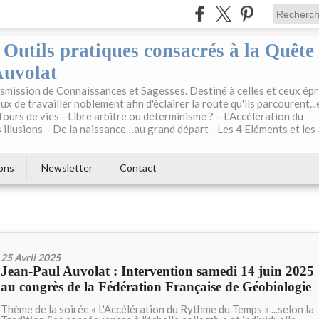
: Outils pratiques consacrés à la Quête
Auvolat
mission de Connaissances et Sagesses. Destiné à celles et ceux épr
ux de travailler noblement afin d'éclairer la route qu'ils parcourent...
fours de vies - Libre arbitre ou déterminisme ? – L’Accélération du
illusions – De la naissance…au grand départ - Les 4 Eléments et les
ons
Newsletter
Contact
25 Avril 2025
Jean-Paul Auvolat : Intervention samedi 14 juin 2025
au congrès de la Fédération Française de Géobiologie
Thème de la soirée « L'Accélération du Rythme du Temps » ...selon la