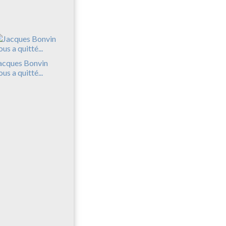
acques Bonvin
ous a quitté...