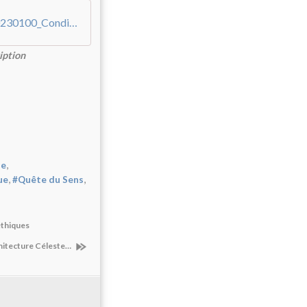
Stage_Clés-Universelles_mod-1_Faye_20230100_Conditions_&_Buletin_d'inscription
iption
,
ie
,
,
ue
#Quête du Sens
éthiques
chitecture Céleste…