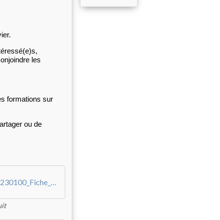
ier.
téressé(e)s,
onjoindre les
es formations sur
partager ou de
Stage_Clés-Universelles_mod-1_Faye_20230100_Fiche_produit
uit