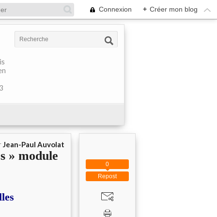
Connexion
+
Créer mon blog
is
en
 3
r
Jean-Paul Auvolat
es » module
0
Repost
lles