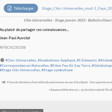
Télécharger
Clés-Universelles - Stage janvier 2023 - Bulletin d'inscr
Au plaisir de partager ces connaissances...
Jean-Paul Auvolat
RFBCN230108
,
,
,
#Cles-Universelles
#Symbolisme-Appliqué
#5 Eléments
#Alchim
,
,
#Correspondances Naturelles
#Ether Feu Air Eau Terre
#Géobiolog
,
#Stage Clés Universelles
#Stage symbolisme
Prise de décision d'un véhicule autonome en cas d'accident - Des questions 
« Raymond Montercy », un Ancien rejoint l’Ar