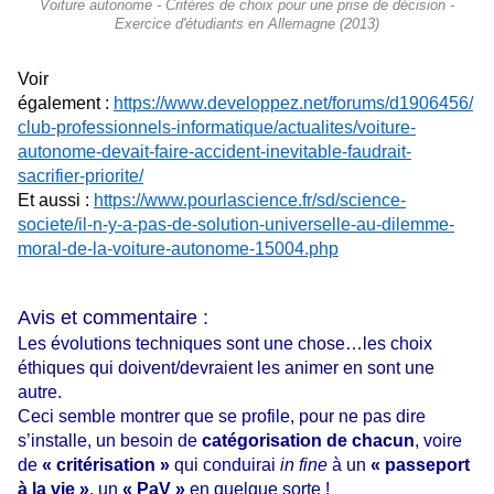
Voiture autonome - Critères de choix pour une prise de décision -
Exercice d'étudiants en Allemagne (2013)
Voir
également :
https://www.developpez.net/forums/d1906456/
club-professionnels-informatique/actualites/voiture-
autonome-devait-faire-accident-inevitable-faudrait-
sacrifier-priorite/
Et aussi :
https://www.pourlascience.fr/sd/science-
societe/il-n-y-a-pas-de-solution-universelle-au-dilemme-
moral-de-la-voiture-autonome-15004.php
Avis et commentaire :
Les évolutions techniques sont une chose…les choix
éthiques qui doivent/devraient les animer en sont une
autre.
Ceci semble montrer que se profile, pour ne pas dire
s’installe, un besoin de
catégorisation de chacun
, voire
de
« critérisation »
qui conduirai
in fine
à un
« passeport
à la vie »
, un
« PaV »
en quelque sorte !