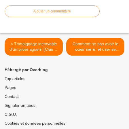
Ajouter un commentaire
< Témoignage incroyable
Comment ne pas avoir le
d’un pilote aguerri (Claude
cœur serré, et oser se
Guenette), revenu parmi
plaindre de "perte de
nous à la suite d’un crash
liberté" ? >
Hébergé par Overblog
Top articles
Pages
Contact
Signaler un abus
C.G.U.
Cookies et données personnelles