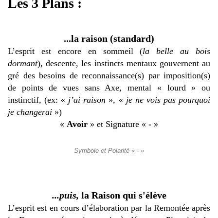
Les 3 Plans :
...la raison (standard)
L’esprit est encore en sommeil (
la belle au bois
dormant
), descente, les instincts mentaux gouvernent au
gré des besoins de reconnaissance(s) par imposition(s)
de points de vues sans Axe, mental « lourd » ou
instinctif, (ex: «
j’ai raison
», «
je ne vois pas pourquoi
je changerai
»)
«
Avoir
» et Signature «
-
»
Symbole et Polarité « - »
...puis,
la Raison qui s'élève
L’esprit est en cours d’élaboration par la Remontée après